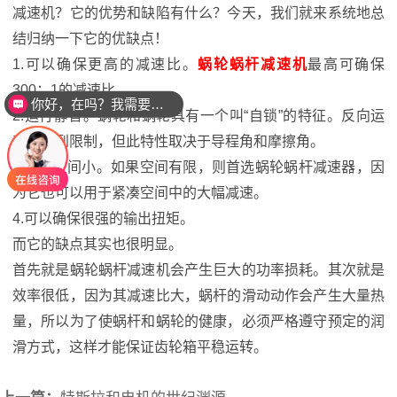
减速机？它的优势和缺陷有什么？今天，我们就来系统地总
结归纳一下它的优缺点！
1.可以确保更高的减速比。
蜗轮蜗杆减速机
最高可确保
300：1的减速比。
你好，在吗？我需要电机减速机
2.运行静音。蜗轮和蜗轮具有一个叫“自锁”的特征。反向运
动将受到限制，但此特性取决于导程角和摩擦角。
3.所占空间小。如果空间有限，则首选蜗轮蜗杆减速器，因
为它也可以用于紧凑空间中的大幅减速。
4.可以确保很强的输出扭矩。
而它的缺点其实也很明显。
首先就是蜗轮蜗杆减速机会产生巨大的功率损耗。其次就是
效率很低，因为其减速比大，蜗杆的滑动动作会产生大量热
量，所以为了使蜗杆和蜗轮的健康，必须严格遵守预定的润
滑方式，这样才能保证齿轮箱平稳运转。